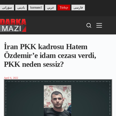
Skip
to
سۆرانی
بادینی
kurmancî
عربي
Türkçe
فارسی
content
İran PKK kadrosu Hatem
Özdemir’e idam cezası verdi,
PKK neden sessiz?
April 6, 2022