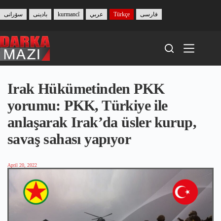
Skip
to
سۆرانی
بادینی
kurmancî
عربي
Türkçe
فارسی
content
Irak Hükümetinden PKK
yorumu: PKK, Türkiye ile
anlaşarak Irak’da üsler kurup,
savaş sahası yapıyor
April 20, 2022