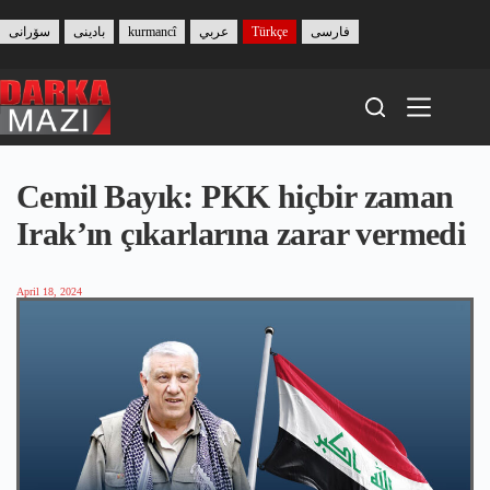
Skip
to
سۆرانی
بادینی
kurmancî
عربي
Türkçe
فارسی
content
Cemil Bayık: PKK hiçbir zaman
Irak’ın çıkarlarına zarar vermedi
April 18, 2024