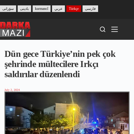
Skip
to
سۆرانی
بادینی
kurmancî
عربي
Türkçe
فارسی
content
Dün gece Türkiye’nin pek çok
şehrinde mültecilere Irkçı
saldırılar düzenlendi
July 2, 2024