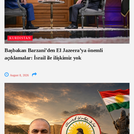
KURDISTAN
Başbakan Barzani’den El Jazeera’ya önemli
açıklamalar: İsrail ile ilişkimiz yok
August 8, 2026