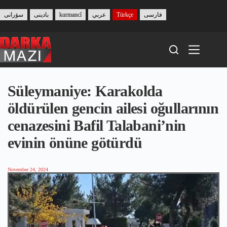
Skip
to
سۆرانی
بادینی
kurmancî
عربي
Türkçe
فارسی
content
Süleymaniye: Karakolda
öldürülen gencin ailesi oğullarının
cenazesini Bafil Talabani’nin
evinin önüne götürdü
November 24, 2024