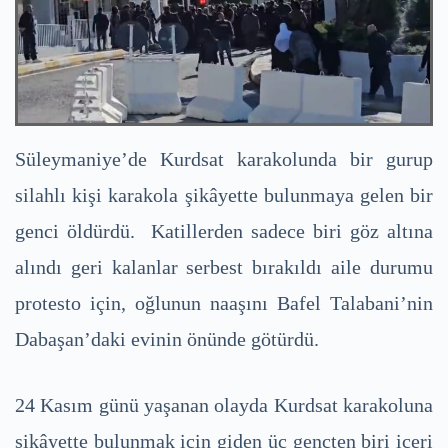
Süleymaniye’de Kurdsat karakolunda bir gurup
silahlı kişi karakola şikâyette bulunmaya gelen bir
genci öldürdü. Katillerden sadece biri göz altına
alındı geri kalanlar serbest bırakıldı aile durumu
protesto için, oğlunun naaşını Bafel Talabani’nin
Dabaşan’daki evinin önünde götürdü.
24 Kasım günü yaşanan olayda Kurdsat karakoluna
şikâyette bulunmak için giden üç gençten biri içeri