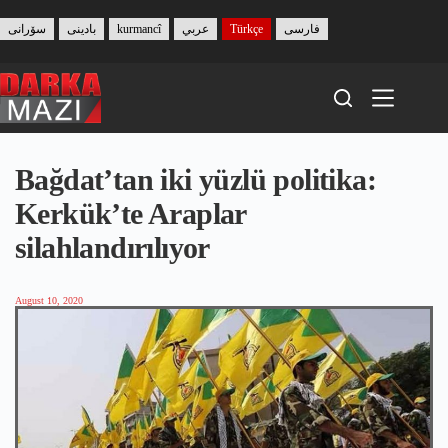
Skip
to
سۆرانی
بادینی
kurmancî
عربي
Türkçe
فارسی
content
Bağdat’tan iki yüzlü politika:
Kerkük’te Araplar
silahlandırılıyor
August 10, 2020