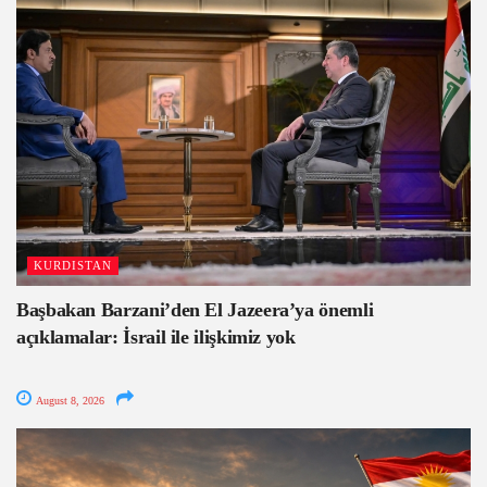
KURDISTAN
Başbakan Barzani’den El Jazeera’ya önemli
açıklamalar: İsrail ile ilişkimiz yok
August 8, 2026