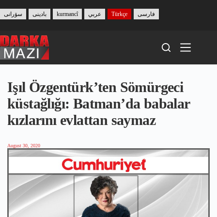
Skip
to
سۆرانی
بادینی
kurmancî
عربي
Türkçe
فارسی
content
Işıl Özgentürk’ten Sömürgeci
küstağlığı: Batman’da babalar
kızlarını evlattan saymaz
August 30, 2020