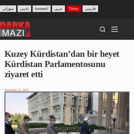
Skip
to
سۆرانی
بادینی
kurmancî
عربي
Türkçe
فارسی
content
Kuzey Kürdistan’dan bir heyet
Kürdistan Parlamentosunu
ziyaret etti
November 22, 2020