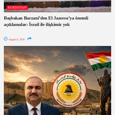
KURDISTAN
Başbakan Barzani’den El Jazeera’ya önemli
açıklamalar: İsrail ile ilişkimiz yok
August 8, 2026