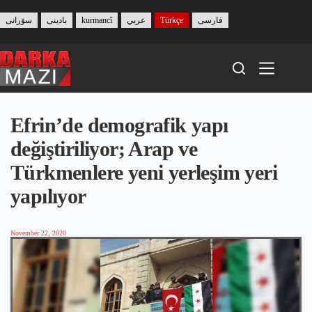
Skip
to
سۆرانی
بادینی
kurmancî
عربي
Türkçe
فارسی
content
Efrin’de demografik yapı
değiştiriliyor; Arap ve
Türkmenlere yeni yerleşim yeri
yapılıyor
November 22, 2020