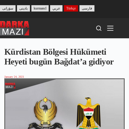
Skip
to
سۆرانی
بادینی
kurmancî
عربي
Türkçe
فارسی
content
Kürdistan Bölgesi Hükümeti
Heyeti bugün Bağdat’a gidiyor
January 24, 2021