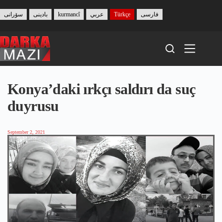
Skip
to
سۆرانی
بادینی
kurmancî
عربي
Türkçe
فارسی
content
Konya’daki ırkçı saldırı da suç
duyrusu
September 2, 2021