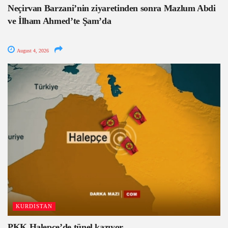
Neçirvan Barzani’nin ziyaretinden sonra Mazlum Abdi
ve İlham Ahmed’te Şam’da
August 4, 2026
KURDISTAN
PKK Halepçe’de tünel kazıyor