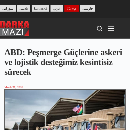
Skip
to
سۆرانی
بادینی
kurmancî
عربي
Türkçe
فارسی
content
ABD: Peşmerge Güçlerine askeri
ve lojistik desteğimiz kesintisiz
sürecek
March 31, 2026