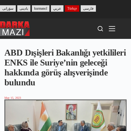
Skip
to
سۆرانی
بادینی
kurmancî
عربي
Türkçe
فارسی
content
ABD Dışişleri Bakanlığı yetkilileri
ENKS ile Suriye’nin geleceği
hakkında görüş alışverişinde
bulundu
May 15, 2023