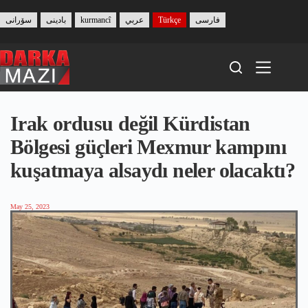
Skip
to
سۆرانی
بادینی
kurmancî
عربي
Türkçe
فارسی
content
Irak ordusu değil Kürdistan
Bölgesi güçleri Mexmur kampını
kuşatmaya alsaydı neler olacaktı?
May 25, 2023