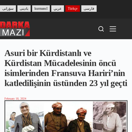
Skip
to
سۆرانی
بادینی
kurmancî
عربي
Türkçe
فارسی
content
Asuri bir Kürdistanlı ve
Kürdistan Mücadelesinin öncü
isimlerinden Fransuva Hariri’nin
katledilişinin üstünden 23 yıl geçti
February 18, 2024