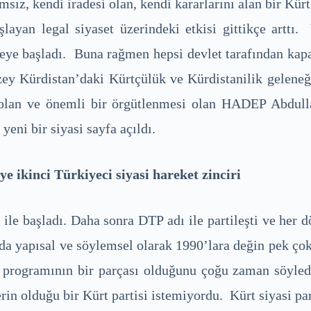
ız, kendi iradesi olan, kendi kararlarını alan bir Kürt
şlayan legal siyaset üzerindeki etkisi gittikçe arttı
 etmeye başladı. Buna rağmen hepsi devlet tarafından
zey Kürdistan’daki Kürtçülük ve Kürdistanilik gelene
 olan ve önemli bir örgütlenmesi olan HADEP Abdull
yeni bir siyasi sayfa açıldı.
ikinci Türkiyeci siyasi hareket zinciri
e başladı. Daha sonra DTP adı ile partileşti ve her d
 da yapısal ve söylemsel olarak 1990’lara değin pek çok 
 programının bir parçası olduğunu çoğu zaman söyledi
in olduğu bir Kürt partisi istemiyordu. Kürt siyasi parti