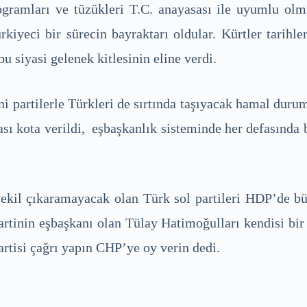
programları ve tüzükleri T.C. anayasası ile uyumlu o
rkiyeci bir sürecin bayraktarı oldular. Kürtler tari
 siyasi gelenek kitlesinin eline verdi.
i partilerle Türkleri de sırtında taşıyacak hamal durumun
lası kota verildi, eşbaşkanlık sisteminde her defasında 
ekil çıkaramayacak olan Türk sol partileri HDP’de bü
nin eşbaşkanı olan Tülay Hatimoğulları kendisi bir 
artisi çağrı yapın CHP’ye oy verin dedi.