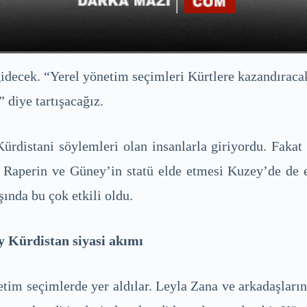
gidecek. “Yerel yönetim seçimleri Kürtlere kazandıraca
 diye tartışacağız.
rdistani söylemleri olan insanlarla giriyordu. Fakat
Raperin ve Güney’in statü elde etmesi Kuzey’de de etk
ında bu çok etkili oldu.
 Kürdistan siyasi akımı
im seçimlerde yer aldılar. Leyla Zana ve arkadaşlarını