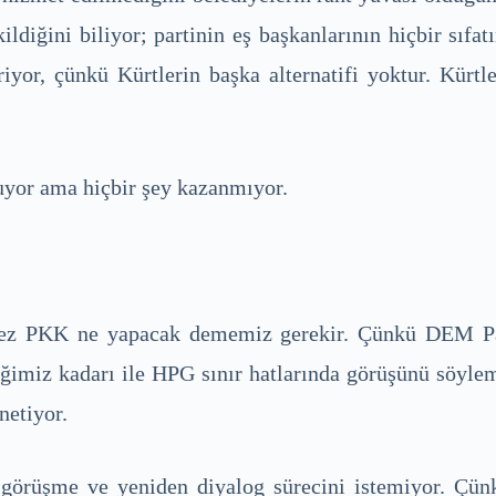
ekildiğini biliyor; partinin eş başkanlarının hiçbir sıf
or, çünkü Kürtlerin başka alternatifi yoktur. Kürtler 
şuyor ama hiçbir şey kazanmıyor.
u kez PKK ne yapacak dememiz gerekir. Çünkü DEM Par
ğimiz kadarı ile HPG sınır hatlarında görüşünü söyl
netiyor.
görüşme ve yeniden diyalog sürecini istemiyor. Çün