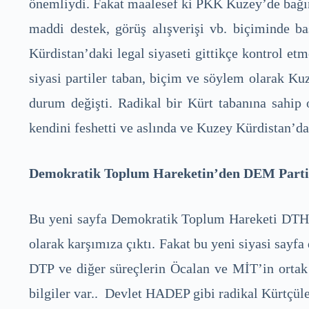
önemliydi. Fakat maalesef ki PKK Kuzey’de bağıms
maddi destek, görüş alışverişi vb. biçiminde ba
Kürdistan’daki legal siyaseti gittikçe kontrol
siyasi partiler taban, biçim ve söylem olarak Ku
durum değişti. Radikal bir Kürt tabanına sahip
kendini feshetti ve aslında ve Kuzey Kürdistan’da 
Demokratik Toplum Hareketin’den DEM Partiye 
Bu yeni sayfa Demokratik Toplum Hareketi DTH il
olarak karşımıza çıktı. Fakat bu yeni siyasi sayfa
DTP ve diğer süreçlerin Öcalan ve MİT’in ortak
bilgiler var.. Devlet HADEP gibi radikal Kürtçüler