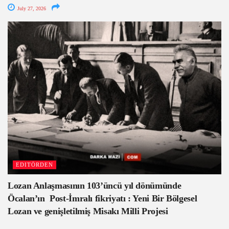
July 27, 2026
EDITÖRDEN
Lozan Anlaşmasının 103’üncü yıl dönümünde
Öcalan’ın Post-İmralı fikriyatı : Yeni Bir Bölgesel
Lozan ve genişletilmiş Misakı Milli Projesi