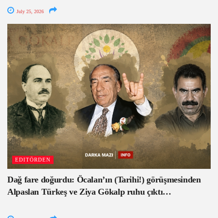
July 25, 2026
EDITÖRDEN
Dağ fare doğurdu: Öcalan’ın (Tarihi!) görüşmesinden
Alpaslan Türkeş ve Ziya Gökalp ruhu çıktı…