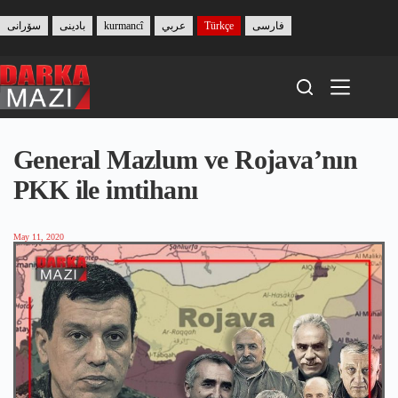
Skip
to
سۆرانی
بادینی
kurmancî
عربي
Türkçe
فارسی
content
General Mazlum ve Rojava’nın
PKK ile imtihanı
May 11, 2020